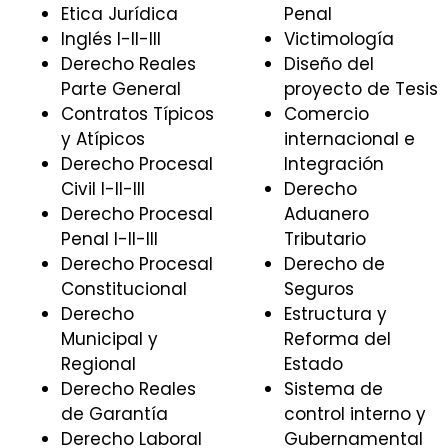
Etica Jurídica
Penal
Inglés I-II-III
Victimología
Derecho Reales
Diseño del
Parte General
proyecto de Tesis
Contratos Típicos
Comercio
y Atípicos
internacional e
Derecho Procesal
Integración
Civil I-II-III
Derecho
Derecho Procesal
Aduanero
Penal I-II-III
Tributario
Derecho Procesal
Derecho de
Constitucional
Seguros
Derecho
Estructura y
Municipal y
Reforma del
Regional
Estado
Derecho Reales
Sistema de
de Garantía
control interno y
Derecho Laboral
Gubernamental