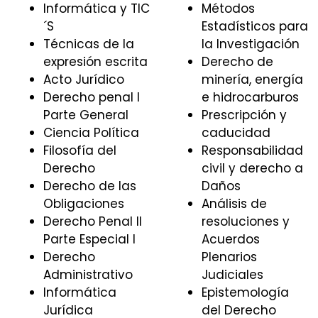
Informática y TIC
Métodos
´S
Estadísticos para
Técnicas de la
la Investigación
expresión escrita
Derecho de
Acto Jurídico
minería, energía
Derecho penal I
e hidrocarburos
Parte General
Prescripción y
Ciencia Política
caducidad
Filosofía del
Responsabilidad
Derecho
civil y derecho a
Derecho de las
Daños
Obligaciones
Análisis de
Derecho Penal II
resoluciones y
Parte Especial I
Acuerdos
Derecho
Plenarios
Administrativo
Judiciales
Informática
Epistemología
Jurídica
del Derecho